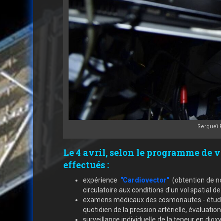
Sergueï P
Le 4 avril, selon le programme de v
effectués :
expérience
"Cardiovector"
(obtention de no
circulatoire aux conditions d'un vol spatial d
examens médicaux des cosmonautes - étude de
quotidien de la pression artérielle, évaluatio
surveillance individuelle de la teneur en dio