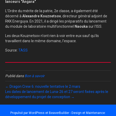
lanceurs "Angara"
.
L'Ordre du mérite de la patrie, 2e classe, a également été
décerné à
Alexandre Kouznetsov
, directeur général adjoint de
RKK Energuya. En 2021, il a dirigé les préparatifs du lancement
du module de laboratoire multifonctionnel
Naouka
sur l'ISS.
Les deux Kouznetsov n'ont rien à voir entre eux sauf qu'ils
travaillent dans le même domaine, l'espace.
Source:
TASS
Publié dans
Bon à savoir
← Dragon Crew 6: nouvelle tentative le 2 mars
Les dates de lancement de Luna-26 et 27 seront fixées après le
développement du projet de conception →
Propulsé par
WordPress
et
BeaverBuilder
- Design et Maintenance: