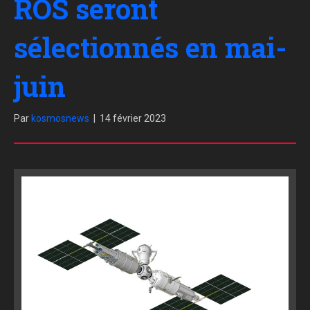
ROS seront
sélectionnés en mai-
juin
Par
kosmosnews
|
14 février 2023