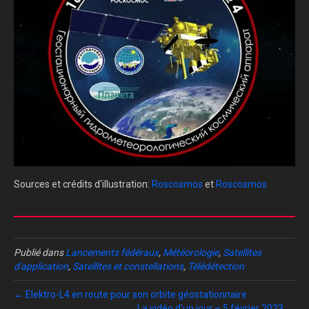
Sources et crédits d'illustration:
Roscosmos
et
Roscosmos
Publié dans
Lancements fédéraux
,
Météorologie
,
Satellites
d'application
,
Satellites et constellations
,
Télédétection
← Elektro-L4 en route pour son orbite géostationnaire
La vidéo d’un jour – 5 février 2023 →