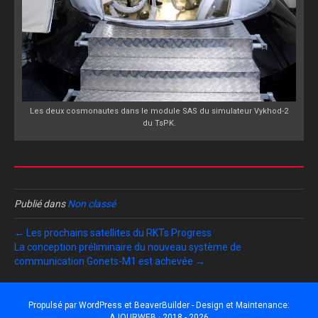
Les deux cosmonautes dans le module SAS du simulateur Vykhod-2
du TsPK.
Publié dans
Non classé
← Les prochains satellites du RKTs Progress
La conception préliminaire du nouveau système de
communication Gonets-M1 est achevée →
Propulsé par
WordPress
et
BeaverBuilder
- Design et Maintenance:
AJOURWEB · 2018 - 2026