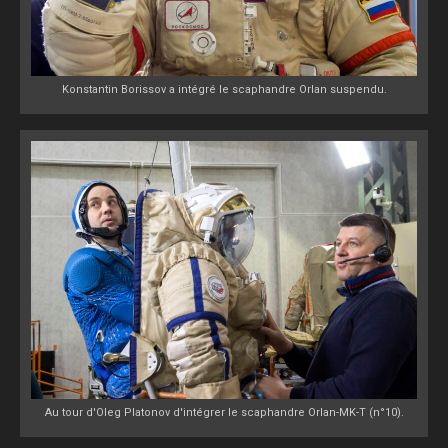
Konstantin Borissov a intégré le scaphandre Orlan suspendu.
Au tour d'Oleg Platonov d'intégrer le scaphandre Orlan-MK-T (n°10).