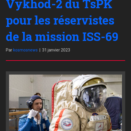
Vykhod-2 du TsPK
pour les réservistes
de la mission ISS-69
Par
kosmosnews
|
31 janvier 2023