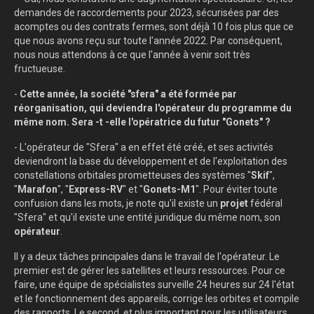
demandes de raccordements pour 2023, sécurisées par des
acomptes ou des contrats fermes, sont déjà 10 fois plus que ce
que nous avons reçu sur toute l'année 2022. Par conséquent,
nous nous attendons à ce que l'année à venir soit très
fructueuse.
-
Cette année, la société "sfera" a été formée par
réorganisation, qui deviendra l'opérateur du programme du
même nom. Sera -t -elle l'opératrice du futur "Gonets" ?
- L'opérateur de "Sfera" a en effet été créé, et ses activités
deviendront la base du développement et de l'exploitation des
constellations orbitales prometteuses des systèmes "
Skif
",
"
Marafon
", "
Express-RV
" et "
Gonets-M1
". Pour éviter toute
confusion dans les mots, je note qu'il existe un
projet
fédéral
"Sfera" et qu'il existe une entité juridique du même nom, son
opérateur
.
Il y a deux tâches principales dans le travail de l'opérateur. Le
premier est de gérer les satellites et leurs ressources. Pour ce
faire, une équipe de spécialistes surveille 24 heures sur 24 l'état
et le fonctionnement des appareils, corrige les orbites et compile
des rapports. Le second, et plus important pour les utilisateurs,