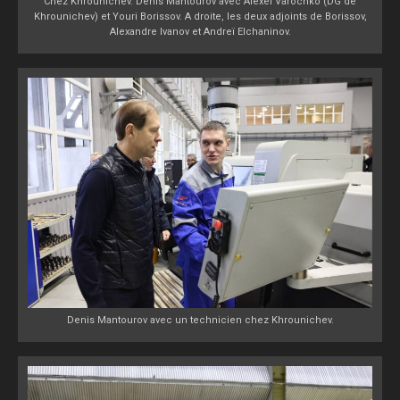
Chez Khrounichev. Denis Mantourov avec Alexeï Varochko (DG de
Khrounichev) et Youri Borissov. A droite, les deux adjoints de Borissov,
Alexandre Ivanov et Andreï Elchaninov.
Denis Mantourov avec un technicien chez Khrounichev.