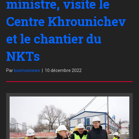
ministre, visite le
Centre Khrounichev
et le chantier du
NKTs
Par
kosmosnews
|
10 décembre 2022