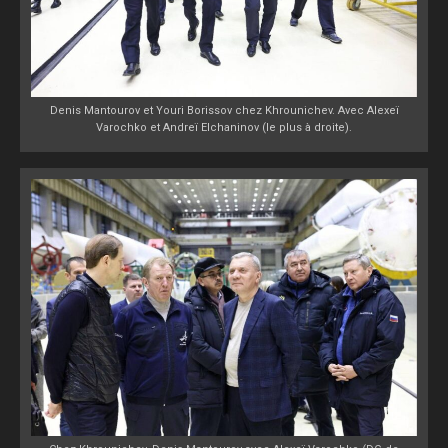
Denis Mantourov et Youri Borissov chez Khrounichev. Avec Alexeï
Varochko et Andreï Elchaninov (le plus à droite).