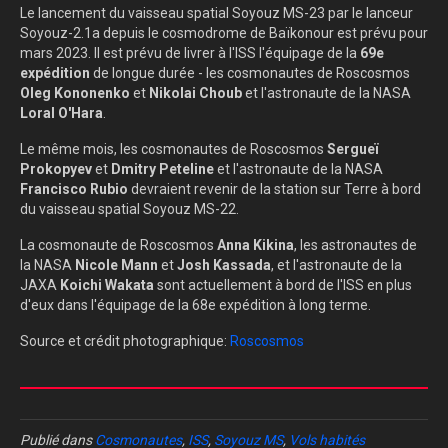
Le lancement du vaisseau spatial Soyouz MS-23 par le lanceur
Soyouz-2.1a depuis le cosmodrome de Baïkonour est prévu pour
mars 2023. Il est prévu de livrer à l'ISS l'équipage de la
69e
expédition
de longue durée - les cosmonautes de Roscosmos
Oleg Kononenko
et
Nikolai Choub
et l'astronaute de la NASA
Loral O'Hara
.
Le même mois, les cosmonautes de Roscosmos
Sergueï
Prokopyev
et
Dmitry Peteline
et l'astronaute de la NASA
Francisco Rubio
devraient revenir de la station sur Terre à bord
du vaisseau spatial Soyouz MS-22.
La cosmonaute de Roscosmos
Anna Kikina
, les astronautes de
la NASA
Nicole Mann
et
Josh Kassada
, et l'astronaute de la
JAXA
Koichi Wakata
sont actuellement à bord de l'ISS en plus
d'eux dans l'équipage de la 68e expédition à long terme.
Source et crédit photographique:
Roscosmos
Publié dans
Cosmonautes
,
ISS
,
Soyouz MS
,
Vols habités