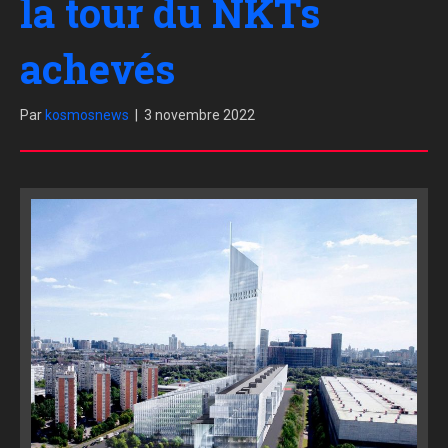
la tour du NKTs
achevés
Par
kosmosnews
|
3 novembre 2022