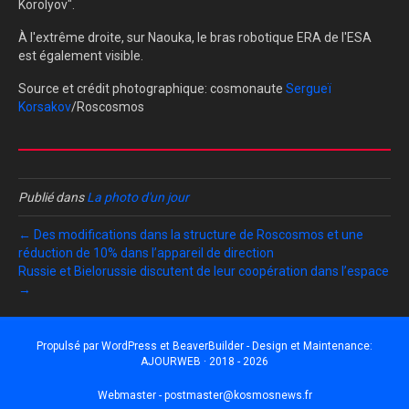
Korolyov".
À l'extrême droite, sur Naouka, le bras robotique ERA de l'ESA
est également visible.
Source et crédit photographique: cosmonaute
Sergueï
Korsakov
/Roscosmos
Publié dans
La photo d'un jour
← Des modifications dans la structure de Roscosmos et une
réduction de 10% dans l’appareil de direction
Russie et Bielorussie discutent de leur coopération dans l’espace
→
Propulsé par
WordPress
et
BeaverBuilder
- Design et Maintenance:
AJOURWEB · 2018 - 2026
Webmaster -
postmaster@kosmosnews.fr