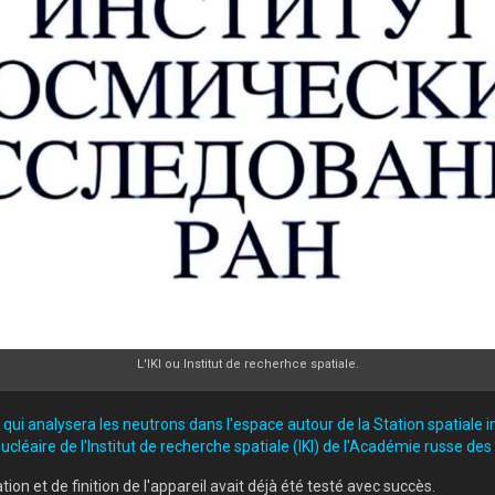
L'IKI ou Institut de recherhce spatiale.
ui analysera les neutrons dans l'espace autour de la Station spatiale in
léaire de l'Institut de recherche spatiale (IKI) de l'Académie russe des
cation et de finition de l'appareil avait déjà été testé avec succès.