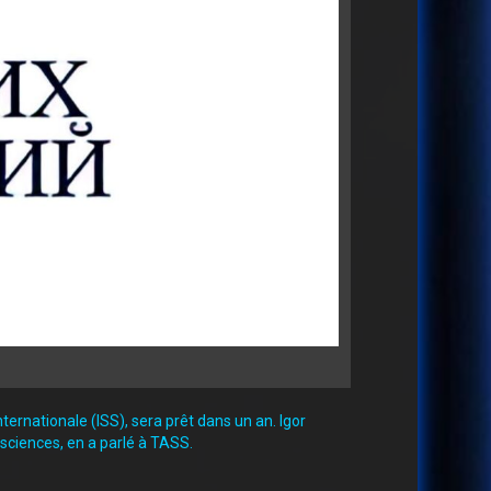
ternationale (ISS), sera prêt dans un an. Igor
 sciences, en a parlé à TASS.