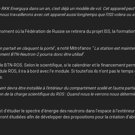
K Energuya dans un an, c'est déjà un modèle de vol. Cet appareil peut êtr
t nous travaillerons avec cet appareil aussi longtemps que l'ISS volera ou 
oment où la Fédération de Russie se retirera du projet ISS, la formation
n partait en claquant la porte
", a noté Mitrofanov. "
La station est mainte
ument BTN-Neutron-2 pourra donc être utilisé
".
, le BTN-ROS. Selon le scientifique, si le calendrier et le financement pe
le ROS, il ira à bord avec l'e module. Si toutefois ils n'ont pas le temp
o.
nt devra être installée à l'intérieur du compartiment scellé et l'autre parti
on de la charge scientifique du ROS : Quand nous le verrons
nous détermi
st d'étudier le spectre d'énergie des neutrons dans l'espace à l'extérieur e
eront étudiées afin de développer des propositions pour la création d'a