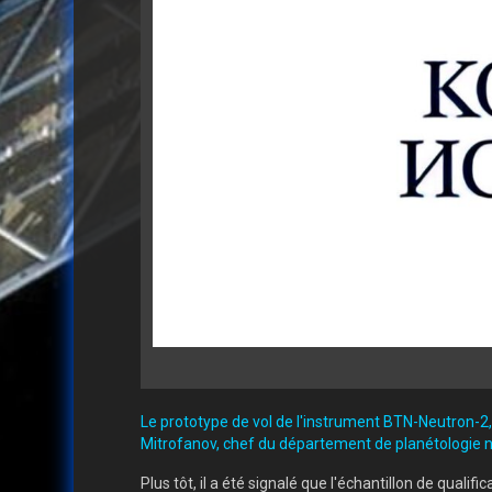
Le prototype de vol de l'instrument BTN-Neutron-2, q
Mitrofanov, chef du département de planétologie nuc
Plus tôt, il a été signalé que l'échantillon de qualifi