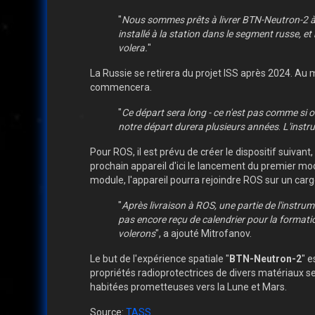
"
Nous sommes prêts à livrer BTN-Neutron-2 à RK
installé à la station dans le segment russe, e
volera.
"
La Russie se retirera du projet ISS après 2024. Au m
commencera.
"
Ce départ sera long - ce n'est pas comme si o
notre départ durera plusieurs années
.
L'instr
Pour ROS, il est prévu de créer le dispositif suivant
prochain appareil d'ici le lancement du premier modu
module, l'appareil pourra rejoindre ROS sur un carg
"
Après livraison à ROS, une partie de l'instrume
pas encore reçu de calendrier pour la formati
volerons
", a ajouté Mitrofanov.
Le but de l'expérience spatiale "
BTN-Neutron-2
" e
propriétés radioprotectrices de divers matériaux s
habitées prometteuses vers la Lune et Mars.
Source:
TASS