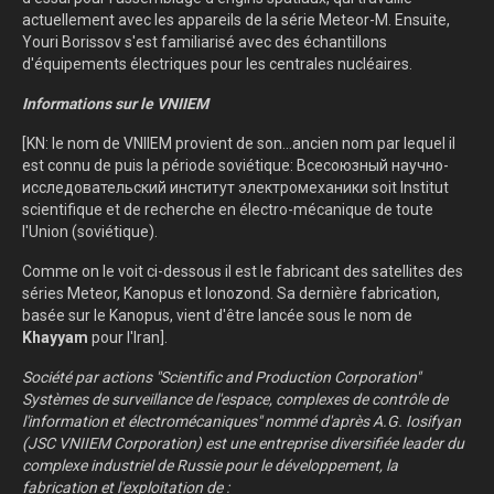
actuellement avec les appareils de la série Meteor-M. Ensuite,
Youri Borissov s'est familiarisé avec des échantillons
d'équipements électriques pour les centrales nucléaires.
Informations sur le VNIIEM
[KN: le nom de VNIIEM provient de son...ancien nom par lequel il
est connu de puis la période soviétique: Всесоюзный научно-
исследовательский институт электромеханики soit Institut
scientifique et de recherche en électro-mécanique de toute
l'Union (soviétique).
Comme on le voit ci-dessous il est le fabricant des satellites des
séries Meteor, Kanopus et Ionozond. Sa dernière fabrication,
basée sur le Kanopus, vient d'être lancée sous le nom de
Khayyam
pour l'Iran].
Société par actions "Scientific and Production Corporation"
Systèmes de surveillance de l'espace, complexes de contrôle de
l'information et électromécaniques" nommé d'après A.G. Iosifyan
(JSC VNIIEM Corporation) est une entreprise diversifiée leader du
complexe industriel de Russie pour le développement, la
fabrication et l'exploitation de :