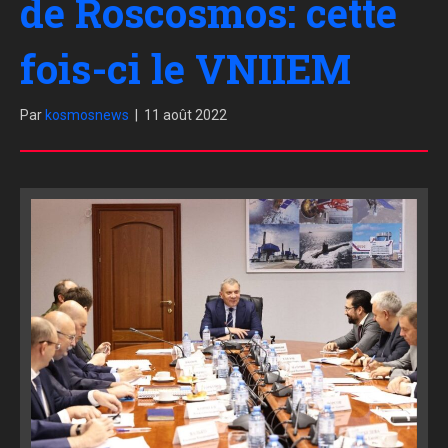
de Roscosmos: cette
fois-ci le VNIIEM
Par
kosmosnews
|
11 août 2022