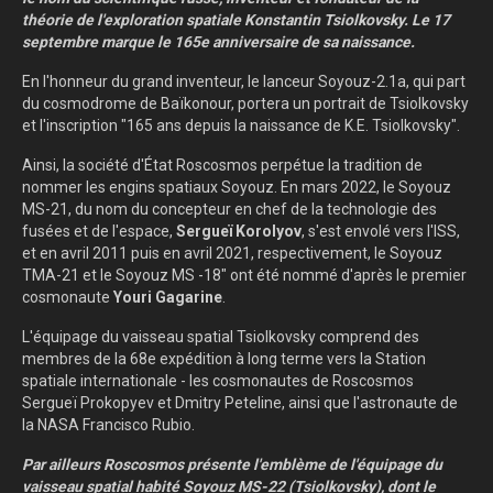
théorie de l'exploration spatiale Konstantin Tsiolkovsky. Le 17
septembre marque le 165e anniversaire de sa naissance.
En l'honneur du grand inventeur, le lanceur Soyouz-2.1a, qui part
du cosmodrome de Baïkonour, portera un portrait de Tsiolkovsky
et l'inscription "165 ans depuis la naissance de K.E. Tsiolkovsky".
Ainsi, la société d'État Roscosmos perpétue la tradition de
nommer les engins spatiaux Soyouz. En mars 2022, le Soyouz
MS-21, du nom du concepteur en chef de la technologie des
fusées et de l'espace,
Sergueï Korolyov
, s'est envolé vers l'ISS,
et en avril 2011 puis en avril 2021, respectivement, le Soyouz
TMA-21 et le Soyouz MS -18" ont été nommé d'après le premier
cosmonaute
Youri Gagarine
.
L'équipage du vaisseau spatial Tsiolkovsky comprend des
membres de la 68e expédition à long terme vers la Station
spatiale internationale - les cosmonautes de Roscosmos
Sergueï Prokopyev et Dmitry Peteline, ainsi que l'astronaute de
la NASA Francisco Rubio.
Par ailleurs Roscosmos présente l'emblème de l'équipage du
vaisseau spatial habité Soyouz MS-22 (Tsiolkovsky), dont le