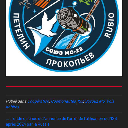
Publié dans
Coopération
,
Cosmonautes
,
ISS
,
Soyouz MS
,
Vols
habités
← L’onde de choc de l’annonce de l’arrêt de l’utilisation de l’ISS
après 2024 par la Russie