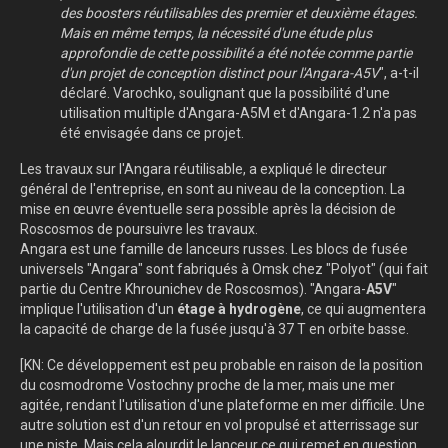
des boosters réutilisables des premier et deuxième étages.
Mais en même temps, la nécessité d'une étude plus
approfondie de cette possibilité a été notée comme partie
d'un projet de conception distinct pour l'Angara-A5V
", a-t-il
déclaré. Varochko, soulignant que la possibilité d'une
utilisation multiple d'Angara-A5M et d'Angara-1.2 n'a pas
été envisagée dans ce projet.
Les travaux sur l'Angara réutilisable, a expliqué le directeur
général de l'entreprise, en sont au niveau de la conception. La
mise en œuvre éventuelle sera possible après la décision de
Roscosmos de poursuivre les travaux.
Angara est une famille de lanceurs russes. Les blocs de fusée
universels "Angara" sont fabriqués à Omsk chez "Polyot" (qui fait
partie du Centre Khrounichev de Roscosmos). "Angara-
A5V
"
implique l'utilisation d'un
étage à hydrogène
, ce qui augmentera
la capacité de charge de la fusée jusqu'à 37 T en orbite basse.
[KN: Ce développement est peu probable en raison de la position
du cosmodrome Vostochny proche de la mer, mais une mer
agitée, rendant l'utilisation d'une plateforme en mer difficile. Une
autre solution est d'un retour en vol propulsé et atterrissage sur
une piste. Mais cela alourdit le lanceur ce qui remet en question