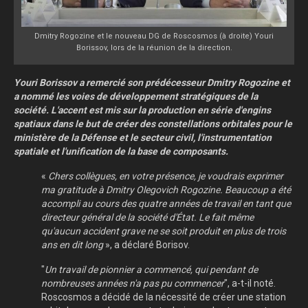
Dmitry Rogozine et le nouveau DG de Roscosmos (à droite) Youri
Borissov, lors de la réunion de la direction.
Youri Borissov a remercié son prédécesseur Dmitry Rogozine et
a nommé les voies de développement stratégiques de la
société. L'accent est mis sur la production en série d'engins
spatiaux dans le but de créer des constellations orbitales pour le
ministère de la Défense et le secteur civil, l'instrumentation
spatiale et l'unification de la base de composants.
«
Chers collègues, en votre présence, je voudrais exprimer
ma gratitude à Dmitry Olegovich Rogozine. Beaucoup a été
accompli au cours des quatre années de travail en tant que
directeur général de la société d'État. Le fait même
qu'aucun accident grave ne se soit produit en plus de trois
ans en dit long
», a déclaré Borisov.
"
Un travail de pionnier a commencé, qui pendant de
nombreuses années n'a pas pu commencer
", a-t-il noté.
Roscosmos a décidé de la nécessité de créer une station