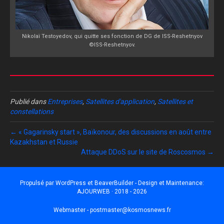
Nikolaï Testoyedov, qui quitte ses fonction de DG de ISS-Reshetnyov
©ISS-Reshetnyov.
Publié dans
Entreprises
,
Satellites d'application
,
Satellites et
constellations
← « Gagarinsky start », Baïkonour, des discussions en août entre
Kazakhstan et Russie
Attaque DDoS sur le site de Roscosmos →
Propulsé par
WordPress
et
BeaverBuilder
- Design et Maintenance:
AJOURWEB · 2018 - 2026
Webmaster -
postmaster@kosmosnews.fr