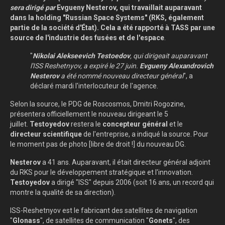
sera dirigé par
Evgueny Nesterov, qui travaillait auparavant
dans la holding "Russian Space Systems" (RKS, également
partie de la société d'État). Cela a été rapporté à TASS par une
source de l'industrie des fusées et de l'espace
.
"
Nikolai Alekseevich Testoedov
, qui dirigeait auparavant
l'ISS Reshetnyov, a expiré le 27 juin.
Evgueny Alexandrovich
Nesterov
a été nommé nouveau directeur général
", a
déclaré mardi l'interlocuteur de l'agence.
Selon la source, le PDG de Roscosmos, Dmitri Rogozine,
présentera officiellement le nouveau dirigeant le 5
juillet.
Testoyedov
restera le
concepteur général
et le
directeur scientifique
de l'entreprise, a indiqué la source. Pour
le moment pas de photo [libre de droit !] du nouveau DG.
Nesterov
a 41 ans. Auparavant, il était directeur général adjoint
du RKS pour le développement stratégique et l'innovation.
Testoyedov
a dirigé "ISS" depuis 2006 (soit 16 ans, un record qui
montre la qualité de sa direction).
ISS-Reshetnyov est le fabricant des satellites de navigation
"
Glonass
", de satellites de communication "
Gonets
", des