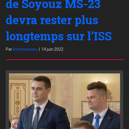
de Soyouz MS-23
devra rester plus
longtemps sur l’ISS
Par
kosmosnews
|
14 juin 2022