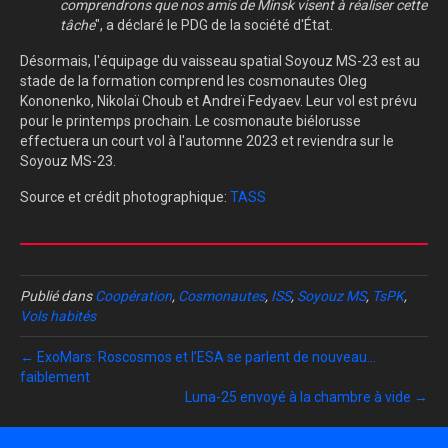
comprendrons que nos amis de Minsk visent à réaliser cette
tâche
", a déclaré le PDG de la société d'État.
Désormais, l'équipage du vaisseau spatial Soyouz MS-23 est au
stade de la formation comprend les cosmonautes Oleg
Kononenko, Nikolaï Choub et Andreï Fedyaev. Leur vol est prévu
pour le printemps prochain. Le cosmonaute biélorusse
effectuera un court vol à l'automne 2023 et reviendra sur le
Soyouz MS-23.
Source et crédit photographique:
TASS
Publié dans
Coopération
,
Cosmonautes
,
ISS
,
Soyouz MS
,
TsPK
,
Vols habités
← ExoMars: Roscosmos et l’ESA se parlent de nouveau…
faiblement
Luna-25 envoyé à la chambre à vide →