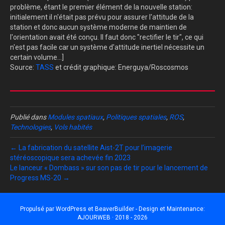
problème, étant le premier élément de la nouvelle station:
initialement il n'était pas prévu pour assurer l'attitude de la
station et donc aucun système moderne de maintien de
l'orientation avait été conçu. Il faut donc "rectifier le tir", ce qui
n'est pas facile car un système d'attitude inertiel nécessite un
certain volume...]
Source:
TASS
et crédit graphique: Energuya/Roscosmos
Publié dans
Modules spatiaux
,
Politiques spatiales
,
ROS
,
Technologies
,
Vols habités
← La fabrication du satellite Aist-2T pour l’imagerie
stéréoscopique sera achevée fin 2023
Le lanceur « Dombass » sur son pas de tir pour le lancement de
Progress MS-20 →
Propulsé par
WordPress
et
BeaverBuilder
- Design et Maintenance:
AJOURWEB · 2018 - 2026