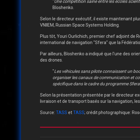
"
Une compétition saine entre les écoles scien
Bloshenko.
Selon le directeur exécutif, il existe maintenant 
VNIIEM, Russian Space Systems Holding.
Plus tôt, Youri Ourlichich, premier chef adjoint de
international de navigation "Sfera" que la Fédérati
Par ailleurs, Bloshenko a indiqué que l'une des or
des drones.
"
Les véhicules sans pilote connaissent un boom 
organiser les canaux de communication et cont
spécifique dans le cadre du programme Sfera
Selon la présentation présentée par le directeur e
livraison et de transport basés sur la navigation, l
Source:
TASS
et
TASS
; crédit photographique: R