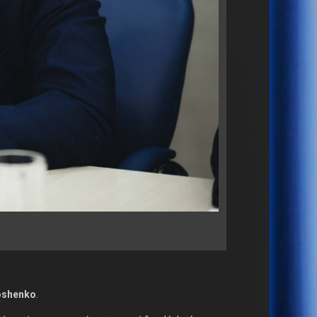
oshenko
.