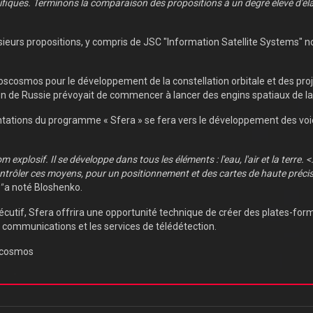
tifiques. Terminons la comparaison des propositions à un degré élevé d'é
plusieurs propositions, y compris de JSC "Information Satellite Systems
 Roscosmos pour le développement de la constellation orbitale et des pro
on de Russie prévoyait de commencer à lancer des engins spatiaux de la 
ientations du programme « Sfera » se fera vers le développement des vo
explosif. Il se développe dans tous les éléments : l'eau, l'air et la terre. 
rôler ces moyens, pour un positionnement et des cartes de haute précisio
"
a noté Bloshenko.
xécutif, Sfera offrira une opportunité technique de créer des plates-f
es communications et les services de télédétection.
oscosmos