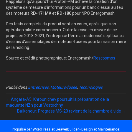
Rappelons qu'aujourd'hui Proton-PM achève la création d'un
système de mesure d'informations pour un banc d'essai au feu
des moteurs
RD-171MV
et
RD-180
pour NPO Energomash.
Des tests complets du produit sont en cours, après quoi son
opération pilote commencera. Outre la mise en œuvre de ce
projet, en 2018-2021, l'entreprise Perm a modernisé sept bancs
d'essais d'assemblages de moteurs-fusées pour la maison mère
de la holding.
Source et crédit photographique: Energomash/
Roscosmos
Publié dans
Entreprises
,
Moteurs-fusée
,
Technologies
← Angara-A5: Khrounichev poursuit la préparation de la
maquette NZh pour Vostochny
Baïkonour: Progress MS-20 revient de la chambre à vide →
Propulsé par
WordPress
et
BeaverBuilder
- Design et Maintenance: