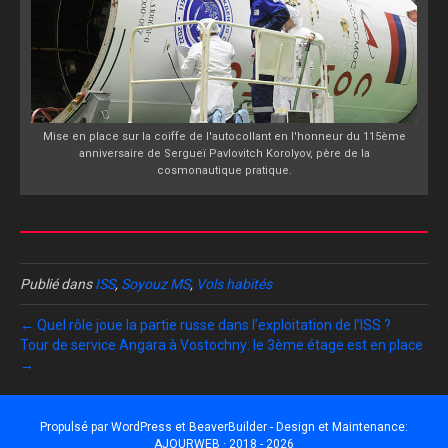
Mise en place sur la coiffe de l'autocollant en l'honneur du 115ème
anniversaire de Sergueï Pavlovitch Korolyov, père de la
cosmonautique pratique.
Publié dans
ISS
,
Soyouz MS
,
Vols habités
← Quel rôle joue la partie russe dans l’exploitation de l’ISS ?
Tour de service Angara à Vostochny: le 3ème étage est en place
→
Propulsé par
WordPress
et
BeaverBuilder
- Design et Maintenance:
AJOURWEB · 2018 - 2026