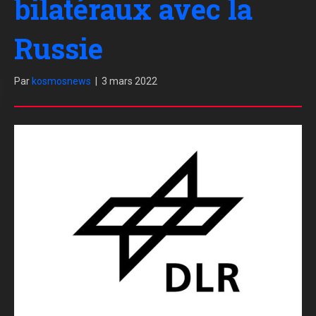
bilatéraux avec la
Russie
Par
kosmosnews
|
3 mars 2022