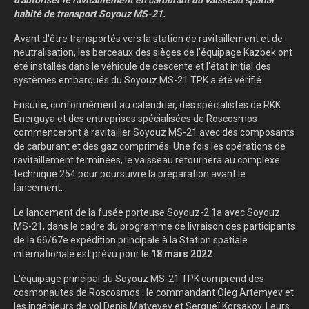
d'autoriser le ravitaillement en carburant du vaisseau spatial
habité de transport Soyouz MS-21.
Avant d'être transportés vers la station de ravitaillement et de
neutralisation, les berceaux des sièges de l'équipage Kazbek ont ​​
été installés dans le véhicule de descente et l'état initial des
systèmes embarqués du Soyouz MS-21 TPK a été vérifié.
Ensuite, conformément au calendrier, des spécialistes de RKK
Energuya et des entreprises spécialisées de Roscosmos
commenceront à ravitailler Soyouz MS-21 avec des composants
de carburant et des gaz comprimés. Une fois les opérations de
ravitaillement terminées, le vaisseau retournera au complexe
technique 254 pour poursuivre la préparation avant le
lancement.
Le lancement de la fusée porteuse Soyouz-2.1a avec Soyouz
MS-21, dans le cadre du programme de livraison des participants
de la 66/67e expédition principale à la Station spatiale
internationale est prévu pour le
18 mars 2022
.
L'équipage principal du Soyouz MS-21 TPK comprend des
cosmonautes de Roscosmos : le commandant Oleg Artemyev et
les ingénieurs de vol Denis Matveyev et Sergueï Korsakov. Leurs