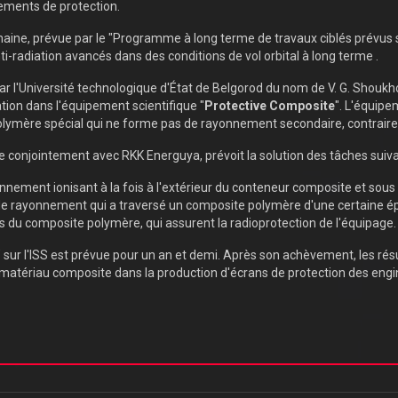
ements de protection.
maine, prévue par le "Programme à long terme de travaux ciblés prévus
ti-radiation avancés dans des conditions de vol orbital à long terme .
ar l'Université technologique d'État de Belgorod du nom de V. G. Shoukh
tion dans l'équipement scientifique "
Protective Composite
". L'équip
lymère spécial qui ne forme pas de rayonnement secondaire, contraire
e conjointement avec RKK Energuya, prévoit la solution des tâches suiva
ement ionisant à la fois à l'extérieur du conteneur composite et sous 
de rayonnement qui a traversé un composite polymère d'une certaine ép
s du composite polymère, qui assurent la radioprotection de l'équipage.
 sur l'ISS est prévue pour un an et demi. Après son achèvement, les résu
u matériau composite dans la production d'écrans de protection des engi