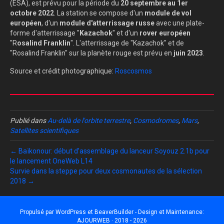
(ESA), est prévu pour la période du
20 septembre au 1er
octobre 2022
. La station se compose d'un
module de vol
européen
, d'un
module d'atterrissage russe
avec une plate-
forme d'atterrissage "
Kazachok
" et d'un
rover européen
"R
osalind Franklin
". L'atterrissage de "Kazachok" et de
"Rosalind Franklin" sur la planète rouge est prévu en
juin 2023
.
Source et crédit photographique:
Roscosmos
Publié dans
Au-delà de l'orbite terrestre
,
Cosmodromes
,
Mars
,
Satellites scientifiques
← Baïkonour: début d’assemblage du lanceur Soyouz 2.1b pour
le lancement OneWeb L14
Survie dans la steppe pour deux cosmonautes de la sélection
2018 →
Propulsé par
WordPress
et
BeaverBuilder
- Design et Maintenance:
AJOURWEB · 2018 - 2026