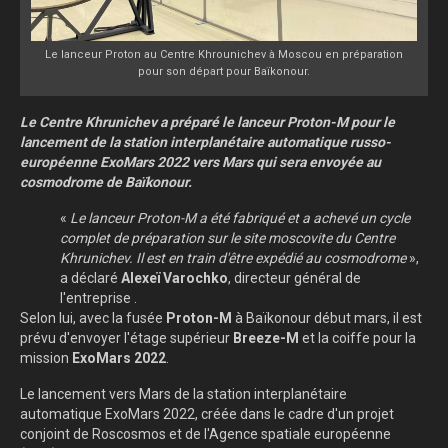
Le lanceur Proton au Centre Khrounichev à Moscou en préparation
pour son départ pour Baïkonour.
Le Centre Khrunichev a préparé le lanceur Proton-M pour le
lancement de la station interplanétaire automatique russo-
européenne ExoMars 2022 vers Mars qui sera envoyée au
cosmodrome de Baïkonour.
«
Le lanceur Proton-M a été fabriqué et a achevé un cycle
complet de préparation sur le site moscovite du Centre
Khrunichev. Il est en train d'être expédié au cosmodrome
»,
a déclaré
Alexeï Varochko
, directeur général de
l'entreprise .
Selon lui, avec la fusée
Proton-M
à Baïkonour début mars, il est
prévu d'envoyer l'étage supérieur
Breeze-M
et la coiffe pour la
mission
ExoMars 2022
.
Le lancement vers Mars de la station interplanétaire
automatique ExoMars 2022, créée dans le cadre d'un projet
conjoint de Roscosmos et de l'Agence spatiale européenne