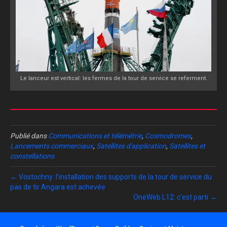
Le lanceur est vertical: les fermes de la tour de service se referment.
Publié dans
Communications et télémétrie
,
Cosmodromes
,
Lancements commerciaux
,
Satellites d'application
,
Satellites et
constellations
← Vostochny: l’installation des supports de la tour de service du
pas de tir Angara est achevée
OneWeb L12: c’est parti →