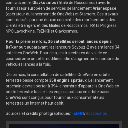
contrats entre
Glavkosmos
(filiale de Roscosmos) avec le
fournisseur européen de services de lancement
Arianespace
(opérateur du lancement de OneWeb) et Starsem. Ces travaux
sont réalisés par une équipe conjointe des représentants des
clients étrangers et des filiales de Roscosmos : RKTs Progress,
NPO Lavochkine, TsENKIl et Glavkosmos.
Pour la première fois, 36 satellites seront lancés depuis
Baïkonour
; auparavant, les lanceurs Soyouz-2 avaient lancé 34
satellites OneWeb. Pour cela, les trajectoires de vol de ce
cosmodrome ont été modifiées afin d'augmenter le nombre de
véhicules lancés à la fois.
Désormais, la constellation de satellites OneWeb en orbite
terrestre basse compte
358 engins spatiaux
. Le lancement
prochain devrait porter à 394 le nombre d'appareils OneWeb en
orbite terrestre basse. Les engins spatiaux en orbite basse
OneWeb sont conçus pour fournir aux consommateurs
terrestres un Internet haut débit.
Sources et crédits photographiques:
TsENKI
/
Roscosmos