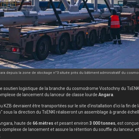
gara depuis la zone de stockage n°3 située près du bâtiment administratif du cosmo
de soutien logistique de la branche du cosmodrome
Vostochny du TsENK
complexe de lancement du lanceur de classe lourde
Angara
.
ZB devraient être transportées sur le site d'installation d'ici la fin de l
es" sous la direction du TsENKI réaliseront un assemblage à grande échel
 Angara, haute de
66 mètres
et pesant environ
3 000 tonnes
, est conçue
complexe de lancement et assure la rétention du souffle du lanceur, e
.