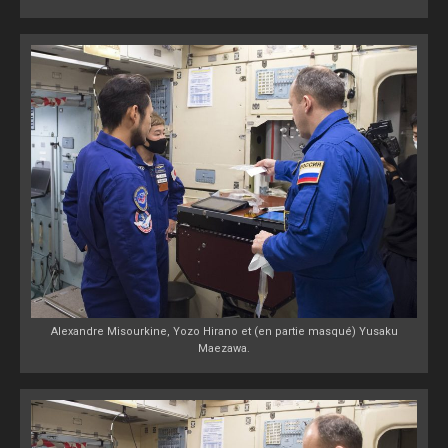
Alexandre Misourkine, Yozo Hirano et (en partie masqué) Yusaku
Maezawa.