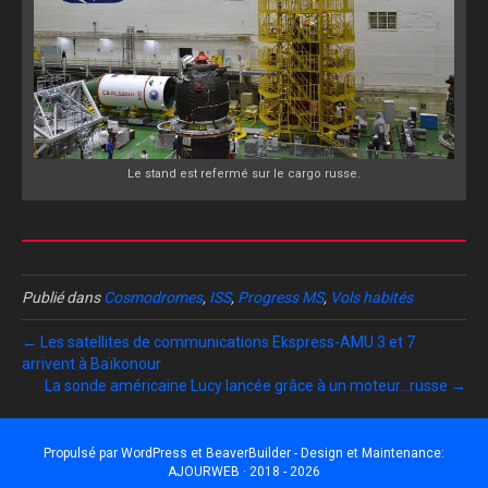
Le stand est refermé sur le cargo russe.
Publié dans
Cosmodromes
,
ISS
,
Progress MS
,
Vols habités
← Les satellites de communications Ekspress-AMU 3 et 7
arrivent à Baïkonour
La sonde américaine Lucy lancée grâce à un moteur…russe →
Propulsé par
WordPress
et
BeaverBuilder
- Design et Maintenance:
AJOURWEB · 2018 - 2026