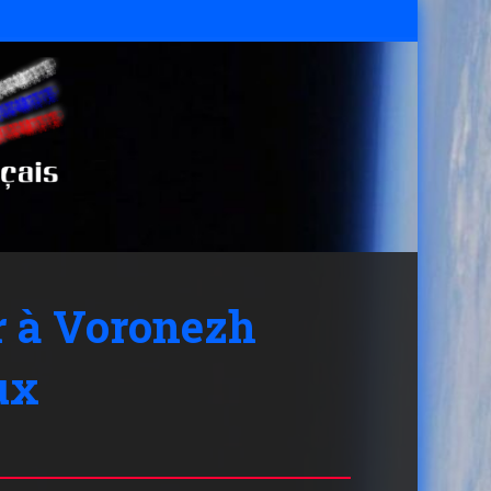
r à Voronezh
ux