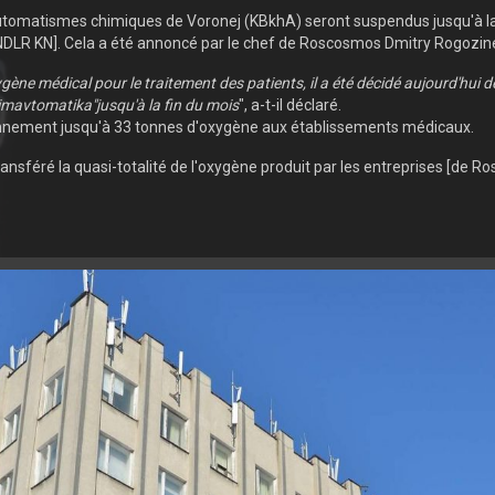
tomatismes chimiques de Voronej (KBkhA) seront suspendus jusqu'à la f
- NDLR KN]. Cela a été annoncé par le chef de Roscosmos Dmitry Rogozin
ne médical pour le traitement des patients, il a été décidé aujourd'hui d
imavtomatika"jusqu'à la fin du mois
", a-t-il déclaré.
diennement jusqu'à 33 tonnes d'oxygène aux établissements médicaux.
ansféré la quasi-totalité de l'oxygène produit par les entreprises [de R