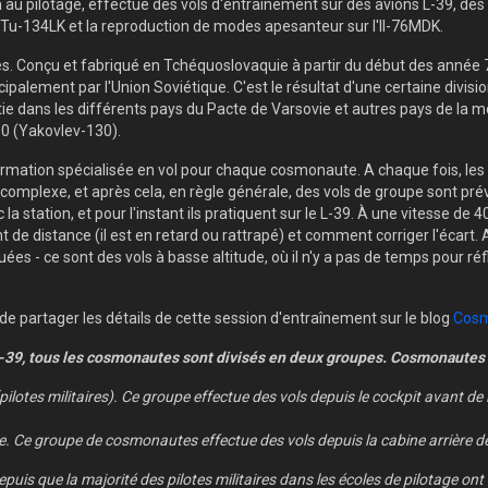
au pilotage, effectue des vols d'entraînement sur des avions L-39, des 
e Tu-134LK et la reproduction de modes apesanteur sur l'Il-76MDK.
es. Conçu et fabriqué en Tchéquoslovaquie à partir du début des année 70,
cipalement par l'Union Soviétique. C'est le résultat d'une certaine division
 dans les différents pays du Pacte de Varsovie et autres pays de la mouv
0 (Yakovlev-130).
rmation spécialisée en vol pour chaque cosmonaute. A chaque fois, les 
tige complexe, et après cela, en règle générale, des vols de groupe sont p
tation, et pour l'instant ils pratiquent sur le L-39. À une vitesse de 
distance (il est en retard ou rattrapé) et comment corriger l'écart. 
es - ce sont des vols à basse altitude, où il n'y a pas de temps pour ré
e partager les détails de cette session d'entraînement sur le blog
Cos
 L-39, tous les cosmonautes sont divisés en deux groupes. Cosmonautes
(pilotes militaires). Ce groupe effectue des vols depuis le cockpit avant de l'
age. Ce groupe de cosmonautes effectue des vols depuis la cabine arrière d
puis que la majorité des pilotes militaires dans les écoles de pilotage ont