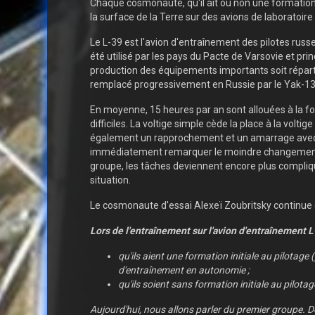
Chaque cosmonaute, qu'il ait ou non une formation 
la surface de la Terre sur des avions de laboratoir
Le L-39 est l'avion d'entraînement des pilotes russ
été utilisé par les pays du Pacte de Varsovie et prin
production des équipements importants soit répartie
remplacé progressivement en Russie par le Yak-13
En moyenne, 15 heures par an sont allouées à la fo
difficiles. La voltige simple cède la place à la vol
également un rapprochement et un amarrage avec la s
immédiatement remarquer le moindre changement de 
groupe, les tâches deviennent encore plus compliqué
situation.
Le cosmonaute d'essai Alexeï Zoubritsky continue d
Lors de l'entraînement sur l'avion d'entraînement
qu'ils aient une formation initiale au pilotage 
d'entraînement en autonomie ;
qu'ils soient sans formation initiale au pilot
Aujourd'hui, nous allons parler du premier groupe. De