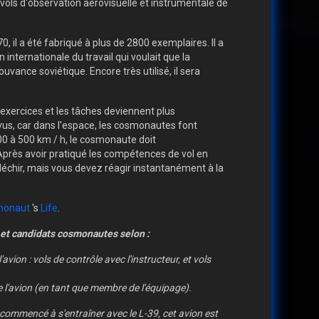
vols d'observation aérovisuelle et instrumentale de
 il a été fabriqué à plus de 2800 exemplaires. Il a
 internationale du travail qui voulait que la
ance soviétique. Encore très utilisé, il sera
exercices et les tâches deviennent plus
révus, car dans l'espace, les cosmonautes font
400 à 500 km / h, le cosmonaute doit
Après avoir pratiqué les compétences de vol en
fléchir, mais vous devez réagir instantanément à la
monaut
's
Life
.
 et candidats cosmonautes selon :
avion : vols de contrôle avec l'instructeur, et vols
e l'avion (en tant que membre de l'équipage).
 commencé à s'entraîner avec le L-39, cet avion est