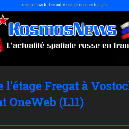
kosmosnews.fr - l'actualité spatiale russe en français
e l’étage Fregat à Vosto
nt OneWeb (L11)