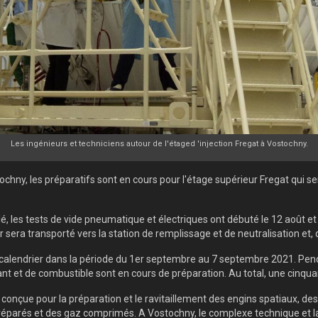
Les ingénieurs et techniciens autour de l'étaged 'injection Fregat à Vostochny.
chny, les préparatifs sont en cours pour l'étage supérieur Fregat qui s
, les tests de vide pneumatique et électriques ont débuté le 12 août et 
ur sera transporté vers la station de remplissage et de neutralisation et
e calendrier dans la période du 1er septembre au 7 septembre 2021. Pen
et de combustible sont en cours de préparation. Au total, une cinquant
st conçue pour la préparation et le ravitaillement des engins spatiaux, d
arés et des gaz comprimés. A Vostochny, le complexe technique et la st