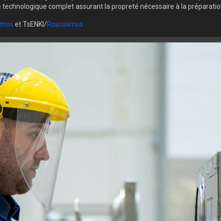
le technologique complet assurant la propreté nécessaire à la préparat
smos
et TsENKI/
Roscosmos