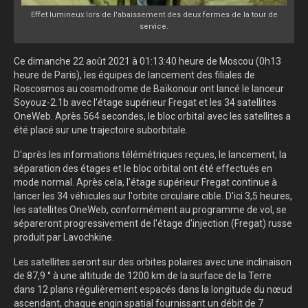
Effet lumineux lors de l'abaissement des deux fermes de la tour de
service.
Ce dimanche 22 août 2021 à 01:13:40 heure de Moscou (0h13
heure de Paris), les équipes de lancement des filiales de
Roscosmos au cosmodrome de Baïkonour ont lancé le lanceur
Soyouz-2.1b avec l'étage supérieur Fregat et les 34 satellites
OneWeb. Après 564 secondes, le bloc orbital avec les satellites a
été placé sur une trajectoire suborbitale.
D'après les informations télémétriques reçues, le lancement, la
séparation des étages et le bloc orbital ont été effectués en
mode normal. Après cela, l'étage supérieur Fregat continue à
lancer les 34 véhicules sur l'orbite circulaire cible. D'ici 3,5 heures,
les satellites OneWeb, conformément au programme de vol, se
sépareront progressivement de l'étage d'injection (Fregat) russe
produit par Lavochkine.
Les satellites seront sur des orbites polaires avec une inclinaison
de 87,9 ° à une altitude de 1200 km de la surface de la Terre
dans 12 plans régulièrement espacés dans la longitude du nœud
ascendant, chaque engin spatial fournissant un débit de 7