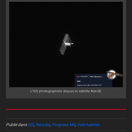
L'ISS photographiée depuis le satelite Aist-2D.
Publié dans
ISS
,
Naouka
,
Progress MS
,
Vols habités