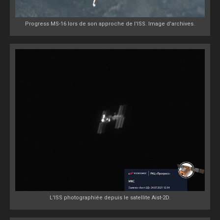
Progress MS-16 lors de son approche de l'ISS. Image d'archives.
L'ISS photographiée depuis le satellite Aist-2D.