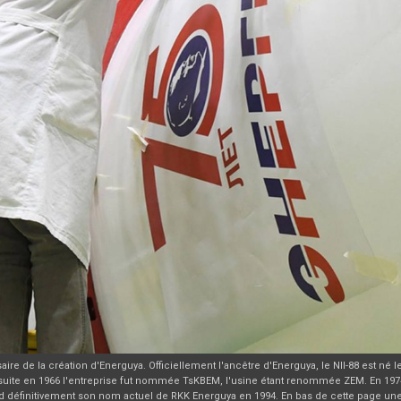
e de la création d'Energuya. Officiellement l'ancêtre d'Energuya, le NII-88 est né le
la suite en 1966 l'entreprise fut nommée TsKBEM, l'usine étant renommée ZEM. En 19
end définitivement son nom actuel de RKK Energuya en 1994. En bas de cette page u