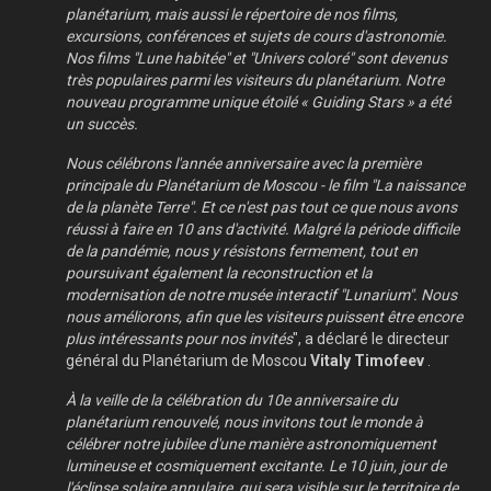
planétarium, mais aussi le répertoire de nos films,
excursions, conférences et sujets de cours d'astronomie.
Nos films "Lune habitée" et "Univers coloré" sont devenus
très populaires parmi les visiteurs du planétarium. Notre
nouveau programme unique étoilé « Guiding Stars » a été
un succès.
Nous célébrons l'année anniversaire avec la première
principale du Planétarium de Moscou - le film "La naissance
de la planète Terre". Et ce n'est pas tout ce que nous avons
réussi à faire en 10 ans d'activité. Malgré la période difficile
de la pandémie, nous y résistons fermement, tout en
poursuivant également la reconstruction et la
modernisation de notre musée interactif "Lunarium". Nous
nous améliorons, afin que les visiteurs puissent être encore
plus intéressants pour nos invités
", a déclaré le directeur
général du Planétarium de Moscou
Vitaly Timofeev
.
À la veille de la célébration du 10e anniversaire du
planétarium renouvelé, nous invitons tout le monde à
célébrer notre jubilee d'une manière astronomiquement
lumineuse et cosmiquement excitante. Le 10 juin, jour de
l'éclipse solaire annulaire, qui sera visible sur le territoire de