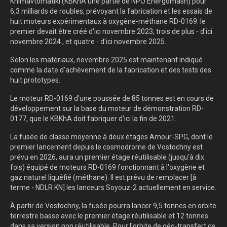
Khimavtomatiki (KBKhA une partie de NPO Energomash) pour
6,3 milliards de roubles, prévoyant la fabrication et les essais de
huit moteurs expérimentaux à oxygène-méthane RD-0169: le
premier devait être créé d'ici novembre 2023, trois de plus - d'ici
novembre 2024 , et quatre - d'ici novembre 2025.
Selon les matériaux, novembre 2025 est maintenant indiqué
comme la date d'achèvement de la fabrication et des tests des
huit prototypes.
Le moteur RD-0169 d'une poussée de 85 tonnes est en cours de
développement sur la base du moteur de démonstration RD-
0177, que le KBKhA doit fabriquer d'ici la fin de 2021.
La fusée de classe moyenne à deux étages Amour-SPG, dont le
premier lancement depuis le cosmodrome de Vostochny est
prévu en 2026, aura un premier étage réutilisable (jusqu'à dix
fois) équipé de moteurs RD-0169 fonctionnant à l'oxygène et
gaz naturel liquéfié (méthane). Il est prévu de remplacer [à
terme - NDLR KN] les lanceurs Soyouz-2 actuellement en service.
À partir de Vostochny, la fusée pourra lancer 9,5 tonnes en orbite
terrestre basse avec le premier étage réutilisable et 12 tonnes
dans sa version non réutilisable. Pour l'orbite de géo-transfert ce