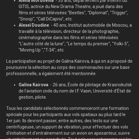
Alena Mordovina
- 33 ans, département par intérim du
GITIS, actrice du New Drama Theatre, a joué dans des
films et séries télévisées "Beetles", "Diplomat", "Trigger",
"Snoop", "Call DiCaprio", etc.
Alexeï Doudine
- 40 ans, Institut automobile de Moscou, a
travaillé à la télévision, directeur de la photographie,
cinématographie dans les films et séries télévisées
"L'autre côté de la lune", "Le temps du premier", "Yolki-5",
"Moving Up ","T-34", etc.
La participation au projet de Galina Kairova, à qui on a proposé de
poursuivre la sélection au corps des cosmonautes sur une base
professionnelle, a également été mentionnée.
Galina Kairova
- 26 ans, École de pilotage de Krasnokutsk
de l'aviation civile du nom de I.F. Vasin, Université d'État de
gestion, pilote.
Tous les candidats sélectionnés commenceront une formation
spéciale pour les participants aux vols spatiaux au plus tard le
1er juin. Ils devront passer, entre autres, des tests sur une
centrifugeuse, un support de vibration, pour effectuer des vols
d'initiation et d'entraînement sur un avion en apesanteur, suivre