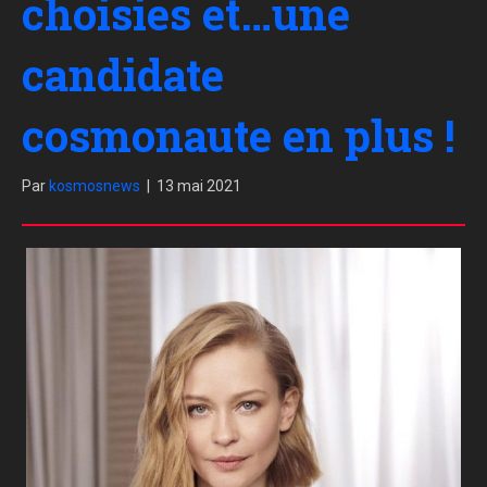
choisies et…une
candidate
cosmonaute en plus !
Par
kosmosnews
|
13 mai 2021