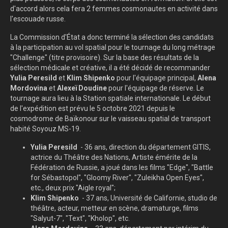
d'accord alors cela fera 2 femmes cosmonautes en activité dans
l'escouade russe.
La Commission d'État a donc terminé la sélection des candidats
à la participation au vol spatial pour le tournage du long métrage
"Challenge" (titre provisoire). Sur la base des résultats de la
sélection médicale et créative, il a été décidé de recommander
Yulia Peresild
et
Klim Shipenko
pour l'équipage principal,
Alena
Mordovina
et
Alexeï
Doudine
pour l'équipage de réserve. Le
tournage aura lieu à la Station spatiale internationale. Le début
de l'expédition est prévu le 5 octobre 2021 depuis le
cosmodrome de Baïkonour sur le vaisseau spatial de transport
habité Soyouz MS-19.
Yulia Peresild
- 36 ans, direction du département GITIS,
actrice du Théâtre des Nations, Artiste émérite de la
Fédération de Russie, a joué dans les films "Edge", "Battle
for Sébastopol", "Gloomy River", "Zuleikha Open Eyes",
etc., deux prix "Aigle royal";
Klim Shipenko
- 37 ans, Université de Californie, studio de
théâtre, acteur, metteur en scène, dramaturge, films
"Salyut-7", "Text", "Kholop", etc.