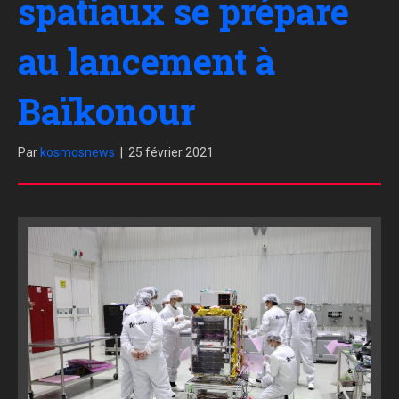
spatiaux se prépare
au lancement à
Baïkonour
Par
kosmosnews
|
25 février 2021