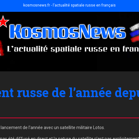
kosmosnews.fr - l'actualité spatiale russe en français
t russe de l’année dep
ncement de l'année avec un satellite militaire Lotos.
as été diffusé en direct et la nature du satellite n'est pas explicitement