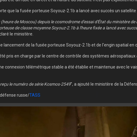
te que la fusée porteuse Soyouz-2.1b a lancé avec succès un satellite mi
es (heure de Moscou) depuis le cosmodrome d'essai d'État du ministère d
porteuse de classe moyenne Soyouz-2.1b à l'heure fixée a lancé avec succès
claré le ministère.
e lancement de la fusée porteuse Soyouz-2.1b et de l'engin spatial en 
 été pris en charge par le centre de contrôle des systèmes aérospatiaux 
e connexion télémétrique stable a été établie et maintenue avec le vai
 a reçu le numéro de série Kosmos-2549
", a ajouté le ministère de la Défen
 défense russe/
TASS