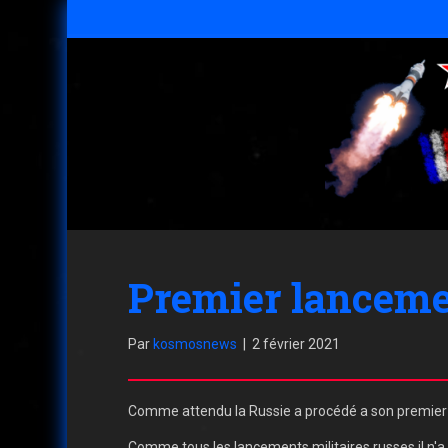
Premier lancemen
Par
kosmosnews
|
2 février 2021
Comme attendu la Russie a procédé a son premier la
Comme tous les lancements militaires russes il n'a p