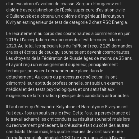
d'un escadron d'aviation de chasse. Sergueï Irtouganov est
diplômé avec distinction de l'École supérieure d'aviation civile
d'Oulianovsk et a obtenu un diplôme d'ingénieur. Haroutyoun
Kiviryan est ingénieur de test de catégorie 2 chez RSC Energia.
Le recrutement au corps des cosmonautes a commencé en juin
2019 et l'acceptation des documents s'est terminée à la mi-
2020. Au total, les spécialistes du TsPK ont reçu 2 229 demandes
orales et écrites de ceux qui souhaitaient devenir cosmonautes.
Les citoyens de la Fédération de Russie âgés de moins de 35 ans
et ayant reçu un enseignement supérieur, principalement
technique, pouvaient demander une place dans le
détachement. Au cours du processus de sélection, ils ont
démontré leur aptitude professionnelle, ont subi un examen
médical et des tests psychologiques et ont satisfait aux
exigences de la formation physique des candidats astronautes.
Il faut noter qu'Alexandre Kolyabine et Haroutyoun Kiviryan ont
fait deux fois un saut vers le rêve. Cette fois, la persévérance et
le travail acharné les ont conduits au résultat souhaité mais lors
du recrutement précédent, la créussite était du côté des autres
candidats. Désormais, les quatre recrues devront suivre une
formation spatiale générale (OKP) de deux ans, et si à l'avenir