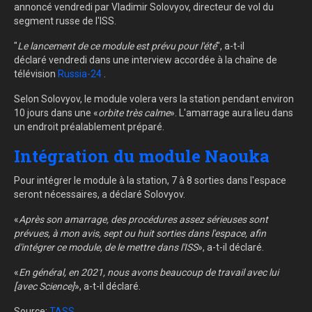
annoncé vendredi par Vladimir Solovyov, directeur de vol du
segment russe de l'ISS.
"
Le lancement de ce module est prévu pour l'été
", a-t-il
déclaré vendredi dans une interview accordée à la chaîne de
télévision
Russia-24
.
Selon Solovyov, le module volera vers la station pendant environ
10 jours dans une «
orbite très calme
». L'amarrage aura lieu dans
un endroit préalablement préparé.
Intégration du module Naouka
Pour intégrer le module à la station, 7 à 8 sorties dans l'espace
seront nécessaires, a déclaré Solovyov.
«
Après son amarrage, des procédures assez sérieuses sont
prévues, à mon avis, sept ou huit sorties dans l'espace, afin
d'intégrer ce module, de le mettre dans l'ISS
», a-t-il déclaré.
«
En général, en 2021, nous avons beaucoup de travail avec lui
[avec Science]
», a-t-il déclaré.
Source:
TASS