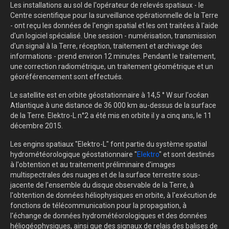
Les installations au sol de l'opérateur de relevés spatiaux - le
Centre scientifique pour la surveillance opérationnelle de la Terre
- ont reçu les données de l'engin spatial et les ont traitées à l'aide
d'un logiciel spécialisé. Une session - numérisation, transmission
d'un signal à la Terre, réception, traitement et archivage des
informations - prend environ 12 minutes. Pendant le traitement,
une correction radiométrique, un traitement géométrique et un
géoréférencement sont effectués.
Le satellite est en orbite géostationnaire à 14,5 ° W sur l'océan
Atlantique à une distance de 36 000 km au-dessus de la surface
de la Terre. Elektro-L n°2 a été mis en orbite il y a cinq ans, le 11
décembre 2015.
Les engins spatiaux "Elektro-L" font partie du système spatial
hydrométéorologique géostationnaire "
Elektro
" et sont destinés
à l'obtention et au traitement préliminaire d'images
multispectrales des nuages ​​et de la surface terrestre sous-
jacente de l'ensemble du disque observable de la Terre, à
l'obtention de données héliophysiques en orbite, à l'exécution de
fonctions de télécommunication pour la propagation, à
l'échange de données hydrométéorologiques et des données
héliogéophysiques, ainsi que des signaux de relais des balises de