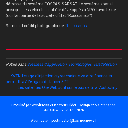
détresse du système COSPAS-SARSAT. Le système spatial,
ainsi que ses véhicules, ont été développés à NPO Lavochkine
(qui fait partie de la société d'État "Roscosmos").
Source et crédit photographique:
Roscosmos
Publié dans
Satellites d'application
,
Technologies
,
Télédétection
← KVTK: l’étage d’injection cryotechnique va être financé et
permettra à l’Angara de lancer 37T
Les satellites OneWeb sont sur le pas de tir à Vostochny →
Propulsé par
WordPress
et
BeaverBuilder
- Design et Maintenance:
AJOURWEB · 2018 - 2026
Webmaster -
postmaster@kosmosnews.fr