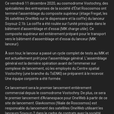
Ce vendredi 11 décembre 2020, au cosmodrome Vostochny, des
spécialistes des entreprises de la société d'État Roscosmos ont
terminé l'assemblage du composite supérieur (étage Fregat, les
36 satellites OneWeb sur le dispensaire et la coiffe) du lanceur
Soyouz-2.1b. La coiffe a été roulée sur l'unité principale dans le
bâtiment d'assemblage et d'essai (MIK charge utile). Ce
composite supérieur est entièrement préparé pour le transport
vers le bâtiment d'assemblage et d'essai du lanceur (MIK
lanceur).
À son tour, le lanceur a passé un cycle complet de tests au MIK et
est actuellement prêt pour l'assemblage général. L'assemblage
général est la dernière opération avant de l'emmener sur
complexe de lancement, où les employés du Centre spatial
Vostochny (une branche du TsENKI) se préparent à le recevoir.
Une équipe conjointe a été formée.
Ce lancement sera le premier lancement entièrement
commercial depuis le cosmodrome Vostochny. De plus, ce sera
le premier lancement d'Arianespace pour OneWeb à partir de ce
site de lancement. Glavkosmos (filiale de Roscosmos) est
responsable du lancement des satellites OneWeb utilisant les
lanceurs Soyouz-2 dans le cadre de contrats avec la société