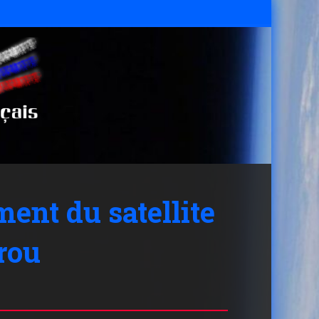
ent du satellite
rou