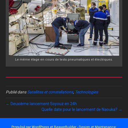
Le même étage en cours de tests pneumatiques et électriques.
Publié dans
Satellites et constellations
,
Technologies
← Deuxième lancement Soyouz en 24h
Quelle date pour le lancement de Naouka? →
Propulsé par
WordPress
et
BeaverBuilder
- Design et Maintenance: