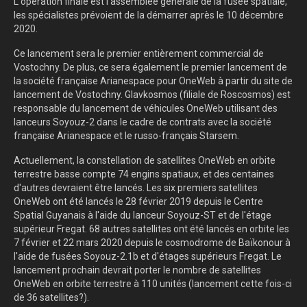
L'opération finale est l'assemblée générale de la fusée spatiale,
les spécialistes prévoient de la démarrer après le 10 décembre
2020.
Ce lancement sera le premier entièrement commercial de
Vostochny. De plus, ce sera également le premier lancement de
la société française Arianespace pour OneWeb à partir du site de
lancement de Vostochny. Glavkosmos (filiale de Roscosmos) est
responsable du lancement de véhicules OneWeb utilisant des
lanceurs Soyouz-2 dans le cadre de contrats avec la société
française Arianespace et le russo-français Starsem.
Actuellement, la constellation de satellites OneWeb en orbite
terrestre basse compte 74 engins spatiaux, et des centaines
d'autres devraient être lancés. Les six premiers satellites
OneWeb ont été lancés le 28 février 2019 depuis le Centre
Spatial Guyanais à l'aide du lanceur Soyouz-ST et de l'étage
supérieur Fregat. 68 autres satellites ont été lancés en orbite les
7 février et 22 mars 2020 depuis le cosmodrome de Baïkonour à
l'aide de fusées Soyouz-2.1b et d'étages supérieurs Fregat. Le
lancement prochain devrait porter le nombre de satellites
OneWeb en orbite terrestre à 110 unités (lancement cette fois-ci
de 36 satellites?).