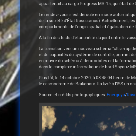
appartenait au cargo Progress MS-15, qui était de 
Le rendez-vous s'est déroulé en mode automatique so
de la société d'État Roscosmos). Actuellement, les 
compartiments de l'engin spatial et égalisation de l
À la fin des tests d'étanchéité du joint entre le vai
La transition vers un nouveau schéma "ultra-rapide
et de capacités du système de contrôle, permet de 
en œuvre du schéma à deux orbites est la formatio
dans le complexe informatique de bord Soyouz MS
Plus tôt, le 14 octobre 2020, à 08:45:04 heure de 
le cosmodrome de Baïkonour. Il a livré à l'ISS un nou
Source et crédits photographiques:
Energuya
/
Ros