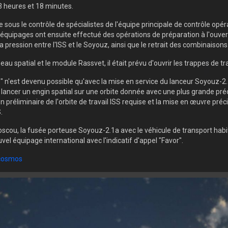
3 heures et 18 minutes.
us le contrôle de spécialistes de l'équipe principale de contrôle opérat
équipages ont ensuite effectué des opérations de préparation à l'ouvertu
a pression entre l'ISS et le Soyouz, ainsi que le retrait des combinaisons
sseau spatial et le module Rassvet, il était prévu d'ouvrir les trappes de 
" n'est devenu possible qu'avec la mise en service du lanceur Soyouz-2.
lancer un engin spatial sur une orbite donnée avec une plus grande préc
n préliminaire de l'orbite de travail ISS requise et la mise en œuvre 
.
Moscou, la fusée porteuse Soyouz-2.1a avec le véhicule de transport ha
vel équipage international avec l'indicatif d'appel "Favor".
cosmos