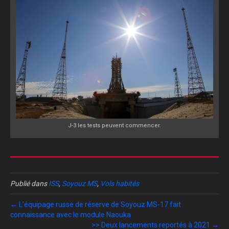
J-3 les tests peuvent commencer.
Publié dans
ISS
,
Soyouz MS
,
Vols habités
← L’équipage russe de réserve de Soyouz MS-17 fait
connaissance avec le module Naouka
>> Deux lancements reportés à 2021 →