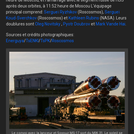
heure de Moscou, et l'amarrage avec le segment russe de l'ISS
après deux orbites, à 11:52 heure de Moscou L'équipage
principal comprend:
Sergueï Ryzhikov
(Roscosmos),
Sergueï
Koud-Sverchkov
(Roscosmos) et
Kathleen Rubins
(NASA). Leurs
doublures sont
Oleg Novitsky
,
Pyotr Doubrov
et
Mark Vande Hai
.
Sources et crédits photographiques:
Energuya
/
TsENKI
/
TsPK
/
Roscosmos
Le convoi avec la lanceur et Soyouz MS-17 sort du MIK 31. Le soleil se