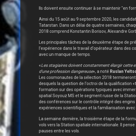
Ils doivent ensuite continuer à se maintenir "en form
Ainsi du 15 août au 9 septembre 2020, les candida
Tatarstan. Dans un délai de quatre semaines, cha
2018 comprend Konstantin Borisov, Alexandre Gorbo
Les principales tâches de la deuxième étape de pré
l'expérience dans le travail d'opérateur dans des c
avec un manque de temps.
«
Les stagiaires doivent constamment élargir cette e
d'une profession dangereuse
», a noté
Ruslan Yelts
Les cosmonautes de la sélection 2018 termineront u
desquels la question de l'octroi de la qualificatio
formation sur des opérations typiques avec immer
spatial Soyouz MS et le segment russe de la Stat
des conférences sur le contrôle intégré des engins 
expériences scientifiques et la familiarisation avec
La semaine dernière, la troisième étape de la for
vols vers la Station spatiale internationale. Il p
pauses entre les vols.