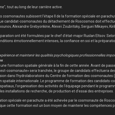
e", tout au long de leur carrière active.
ts cosmonautes subissent l'étape II de la formation spéciale en parac
que candidat-cosmonautes du détachement de Roscosmos doit effectuer 
unov, Alexandre Grebyonkine, Alexeï Zoubritsky, Sergueï Mikayev, Kiril
paration ont été formulées par le chef d'état-major Ruslan Eltsov. Sel
onditions émotionnellement intenses, la confiance en soi et la préparat
xpérience et maintenir les qualités psychologiques professionnelles impor
ov
.
ne formation spatiale générale à la fin de cette année. Avant de passer
n «test-cosmonaute» sera tranchée, le groupe de candidats effectuera des
sion dans l'hydrolaboratoire du Centre de formation des cosmonautes (
ion spatiale internationale. Le programme de formation des candidat
spatiaux, l'organisation des activités de l'équipage pendant le programm
 les installations de recherche, de production et d'essai des entreprises.
mation spéciale en parachute a été achevée par le cosmonaute de Roscos
ense que cette formation est un bon moyen de maintenir les compétences