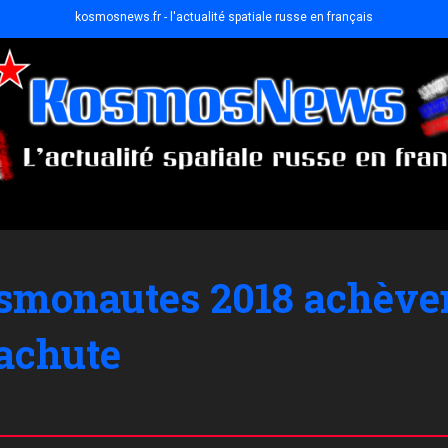
kosmosnews.fr - l'actualité spatiale russe en français
osmonautes 2018 achèven
rachute