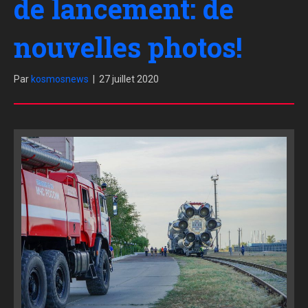
de lancement: de
nouvelles photos!
Par
kosmosnews
|
27 juillet 2020